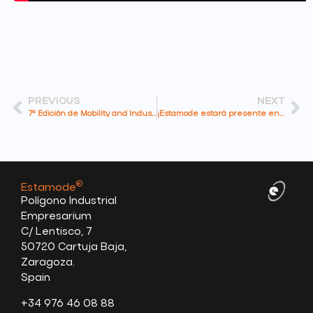
PREVIOUS
NEXT
7ª Edición de Mobility and Industry Suppliers Meetings en Zaragoza
¡Estamode estará presente en Coiltech 2025!
®
Estamode
Polígono Industrial
Empresarium
C/ Lentisco, 7
50720 Cartuja Baja,
Zaragoza.
Spain
+34 976 46 08 88