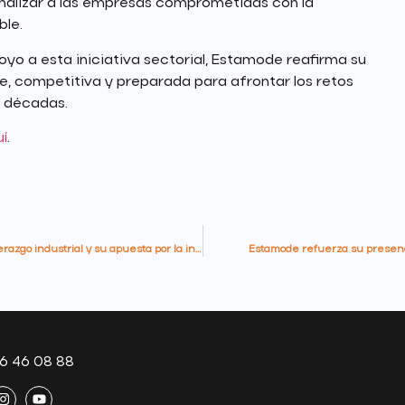
penalizar a las empresas comprometidas con la
ble.
oyo a esta iniciativa sectorial, Estamode reafirma su
, competitiva y preparada para afrontar los retos
s décadas.
í
.
Estamode celebra su 80 aniversario consolidando su liderazgo industrial y su apuesta por la innovación
Estamode refuerza su presenci
6 46 08 88