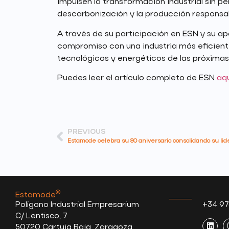
impulsen la transformación industrial sin 
descarbonización y la producción responsa
A través de su participación en ESN y su ap
compromiso con una industria más eficiente
tecnológicos y energéticos de las próxima
Puedes leer el artículo completo de ESN
aqu
PREVIOUS
®
Estamode
.
Polígono Industrial Empresarium
+34 97
C/ Lentisco, 7
50720 Cartuja Baja, Zaragoza.