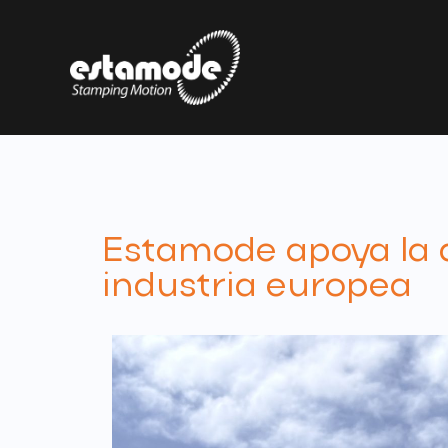
Estamode apoya la 
industria europea