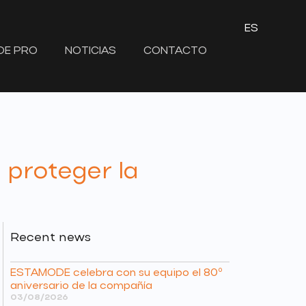
ES
DE PRO
NOTICIAS
CONTACTO
proteger la
Recent news
ESTAMODE celebra con su equipo el 80º
aniversario de la compañía
03/08/2026