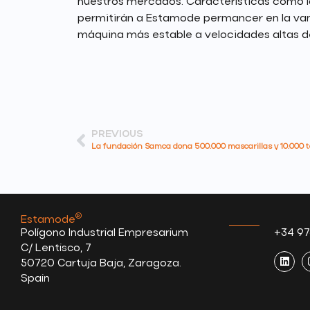
nuestros mercados. Características como la
permitirán a Estamode permancer en la van
máquina más estable a velocidades altas d
PREVIOUS
La fundación Samca dona 500.000 mascarillas y 10.000 t
®
Estamode
.
Polígono Industrial Empresarium
+34 97
C/ Lentisco, 7
50720 Cartuja Baja, Zaragoza.
Spain