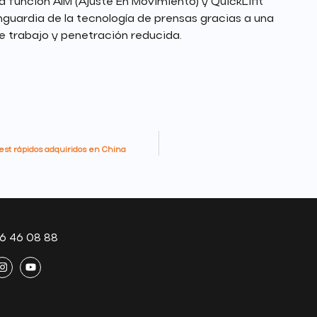
 función AIM (Ajuste En Movimiento) y QuickLifit
guardia de la tecnología de prensas gracias a una
e trabajo y penetración reducida.
est rápidos adquiridos en China
6 46 08 88