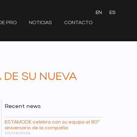
EN
ES
DE PRO
NOTICIAS
CONTACTO
 DE SU NUEVA
Recent news
ESTAMODE celebra con su equipo el 80º
aniversario de la compañía
03/08/2026