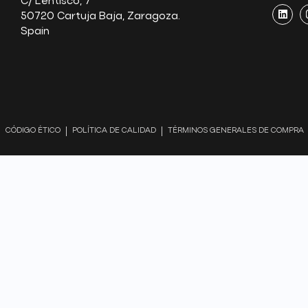
C/ Lentisco, 7
50720 Cartuja Baja, Zaragoza.
Spain
CÓDIGO ÉTICO
POLÍTICA DE CALIDAD
TÉRMINOS GENERALES DE COMPRA