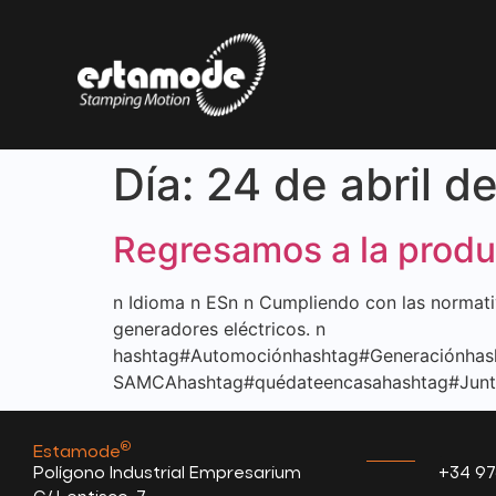
Día:
24 de abril d
Regresamos a la produ
n Idioma n ESn n Cumpliendo con las normat
generadores eléctricos. n
hashtag#Automociónhashtag#Generaciónhash
SAMCAhashtag#quédateencasahashtag#JuntosV
®
Estamode
.
Polígono Industrial Empresarium
+34 97