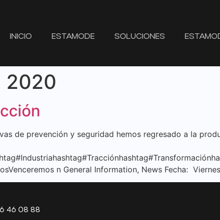
INICIO
ESTAMODE
SOLUCIONES
ESTAMO
e 2020
cción
ivas de prevención y seguridad hemos regresado a la prod
tag#Industriahashtag#Tracciónhashtag#Transformaciónh
enceremos n General Information, News Fecha: Viernes, 
6 46 08 88